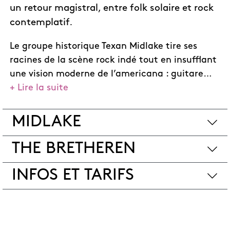
un retour magistral, entre folk solaire et rock
contemplatif.
Le groupe historique Texan Midlake tire ses
racines de la scène rock indé tout en insufflant
une vision moderne de l’americana : guitare
+ Lire la suite
ample, claviers vintage, atmosphère
cinématique. Leur sens de la mélodie évoque
les Beach Boys, leurs harmonies vocales les
MIDLAKE
groupes de folk des années 60-70. Signés chez
Bella Union et rares en Europe, ils seront à
THE BRETHEREN
l’Alhambra pour présenter leur nouvel album :
A Bridge To Far.
INFOS ET TARIFS
The Bretheren développent un univers musical
chaleureux et organique, où le rock et la soul
s’entrelacent à une écriture narrative et
cinématographique, portée par une profonde