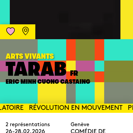
ARTS VIVANTS
TARAB
FR
ERIC MINH CUONG CASTAING
ATOIRE
RÉVOLUTION EN MOUVEMENT
PR
2 représentations
Genève
26-28.02.2026
COMÉDIE DE