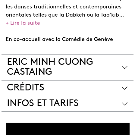
les danses traditionnelles et contemporaines
orientales telles que la Dabkeh ou la Taa’kib
+ Lire la suite
proposent des traversées mémorielles qui
soudent ceux qui croient en notre humanité
commune. Ce soir, le dancefloor appartient à
En co-accueil avec la Comédie de Genève
tous, pour devenir un territoire festif à
partager. L’émotion brute provoquée par les
ERIC MINH CUONG
mélodies et les rythmes du tarab se partage
CASTAING
sans mesure, jusqu’à la transe profane. Suivant
le principe du mimétisme chorégraphique, des
CRÉDITS
ateliers sont proposés aux amateurs pour
apprendre les mouvements qu’ils
INFOS ET TARIFS
transmettront au public les soirs de
représentation.