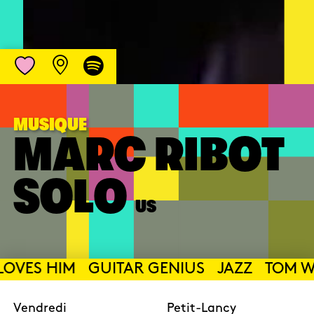
MUSIQUE
MARC RIBOT
SOLO
US
LOVES HIM
GUITAR GENIUS
JAZZ
TOM WA
Vendredi
Petit-Lancy