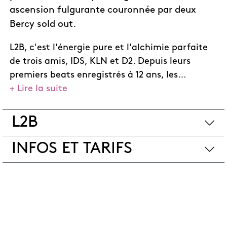
ascension fulgurante couronnée par deux
Bercy sold out.
L2B, c'est l'énergie pure et l'alchimie parfaite
de trois amis, IDS, KLN et D2. Depuis leurs
premiers beats enregistrés à 12 ans, les
+ Lire la suite
Champenois n'ont cessé de monter,
transformant leur amitié en un destin musical
hors norme. Leur rap, à la fois authentique et
L2B
ultra-mélodique, vise droit au but et fédère un
public de plus en plus large. Sur scène, la
INFOS ET TARIFS
complicité du trio et l'énergie de leurs tracks
comme « Pélican » ou « Amis d’enfance » font
trembler les salles francophones.