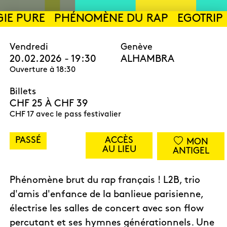
IE PURE
PHÉNOMÈNE DU RAP
EGOTRIP
Vendredi
Genève
20.02.2026 - 19:30
ALHAMBRA
Ouverture à 18:30
Billets
CHF 25 À CHF 39
CHF 17 avec le pass festivalier
PASSÉ
ACCÈS
MON
AU LIEU
ANTIGEL
Phénomène brut du rap français ! L2B, trio
d'amis d'enfance de la banlieue parisienne,
électrise les salles de concert avec son flow
percutant et ses hymnes générationnels. Une