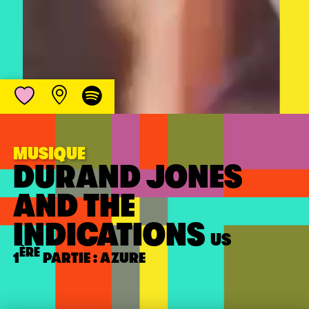
MUSIQUE
DURAND JONES
AND THE
INDICATIONS
US
ÈRE
1
PARTIE : AZURE